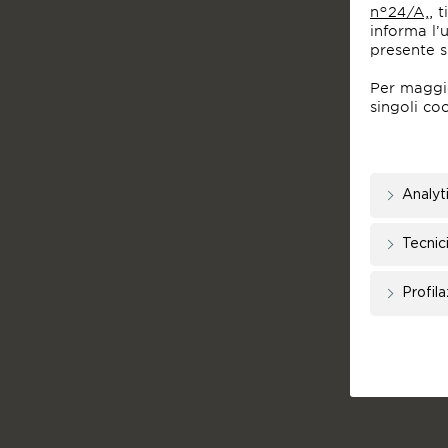
n°24/A,
, 
informa l’
presente s
Per maggior
singoli co
Analyt
Tecnic
Profil