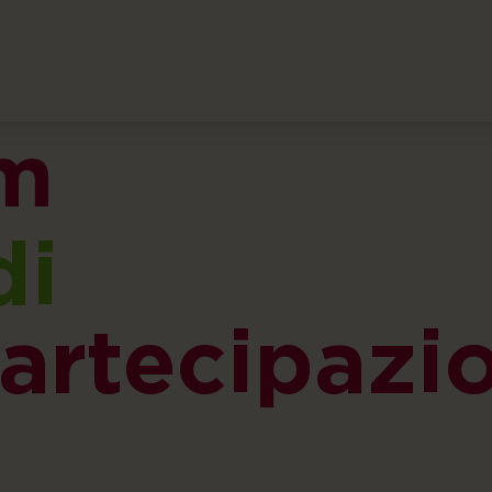
m
di
artecipazi