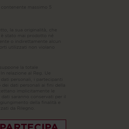
df contenente massimo 5
etto, la sua originalità, che
n è stato mai prodotto né
mente o indirettamente alcun
orti utilizzati non violano
suppone la totale
 In relazione al Reg. Ue
dati personali, i partecipanti
ei dati personali ai fini della
cettano implicitamente le
dati saranno conservati per il
giungimento della finalità e
zzati da Rilegno.
PARTECIPA