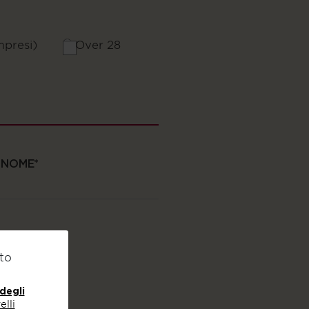
mpresi)
Over 28
GNOME
tto
 degli
lli