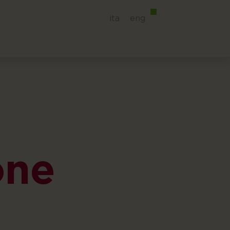
ita
eng
one