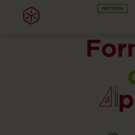
PARTECIPA
For
p