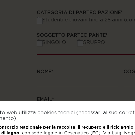
CATEGORIA DI PARTECIPAZIONE
Studenti e giovani fino a 28 anni (co
SOGGETTO PARTECIPANTE
SINGOLO
GRUPPO
NOME
CO
EMAIL
to web utilizza cookies tecnici (necessari al suo corre
mento).
nsorzio Nazionale per la raccolta, il recupero e il riciclaggio
TELEFONO
 di legno
, con sede legale in Cesenatico (FC), Via Luigi Negre