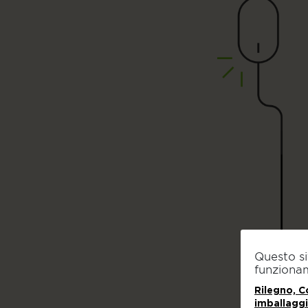
Questo si
funziona
Rilegno, Co
imballaggi