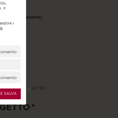
ito,
 Il
 WEB (se presente)
estire i
nk
consento
consento
ITETTO
ALTRO
E SALVA
OGETTO