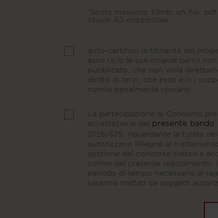
*limite massimo 10mb, un file .p
tavole A3 orizzontale
auto-certifico la titolarità del prog
esso (e/o le sue singole parti) no
pubblicato, che non viola diretta
diritto di terzi, che esso e/o i supp
norme penalmente rilevanti.
La partecipazione al Concorso pre
accettazione del
.
presente bando
2016/679, riguardante la tutela dei 
autorizzano Rilegno al trattamento d
gestione del concorso stesso e ac
norme del presente regolamento. I 
periodo di tempo necessario al rag
saranno trattati da soggetti autori