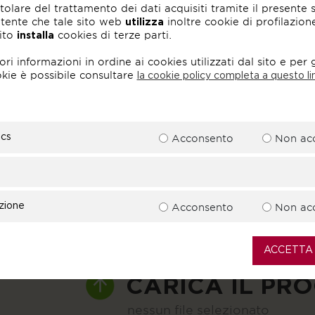
titolare del trattamento dei dati acquisiti tramite il presente s
utente che tale sito web
utilizza
inoltre cookie di profilazione.
ito
installa
cookies di terze parti.
Rilegno, Consorzio Nazionale per la raccolta, il
INSTAGRAM
SITO
recupero e il riciclaggio degli imballaggi di legno,
i informazioni in ordine ai cookies utilizzati dal sito e per g
con sede legale in Cesenatico (FC), Via Luigi
okie è possibile consultare
la cookie policy completa a questo li
Negrelli n°24/A,, titolare del trattamento dei dati
acquisiti tramite il presente sito, informa l’utente che
tale sito web utilizza inoltre cookie di profilazione. Il
CARTA DI IDENTITÀ
presente sito installa cookies di terze parti. Per
maggiori informazioni in ordine ai cookies utilizzati
ics
Acconsento
Non ac
dal sito e per gestire i singoli cookie è possibile
carica il file
consultare la
.
cookie policy completa a questo link
nessun file selezionato
i
Proseguo ed acconsento
Cookie Settings
all'installazione di cookies:
azione
Acconsento
Non ac
PROFESSIONE
STUDENTE
DESIGNER / ARCH
ACCETTA 
CARICA IL PR
nessun file selezionato